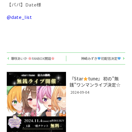
【パパ】Date様
@date_list
華咲あいか
FANBOX開設
神崎みずき
初配信決定
『Star
tune』 初の”無
銭”ワンマンライブ決定☆
2024-09-04